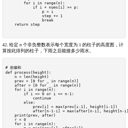
        for i in range(n):

            if i + nums[i] >= p:

                p = i

                step += 1

                break

    return step

42. 给定 n 个非负整数表示每个宽度为 1 的柱子的高度图，计
算按此排列的柱子，下雨之后能接多少雨水。
# 前缀和

def process(height):

    n = len(height)

    prev = [0 for _ in range(n)]

    after = [0 for _ in range(n)]

    for i in range(n):

        if i == 0 or i == n-1:

            continue

        else:

            prev[i] = max(prev[i-1], height[i-1])

            after[n-1-i] = max(after[n-i], height[n-i]
    print(prev, after)

    r = 0

    for i in range(n):
