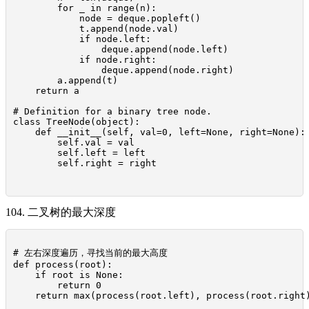
        for _ in range(n):

            node = deque.popleft()

            t.append(node.val)

            if node.left:

                deque.append(node.left)

            if node.right:

                deque.append(node.right)

        a.append(t)

    return a

# Definition for a binary tree node.

class TreeNode(object):

    def __init__(self, val=0, left=None, right=None):

        self.val = val

        self.left = left

        self.right = right

104. 二叉树的最大深度
# 左右深度遍历，寻找当前的最大高度

def process(root):

    if root is None:

        return 0

    return max(process(root.left), process(root.right)