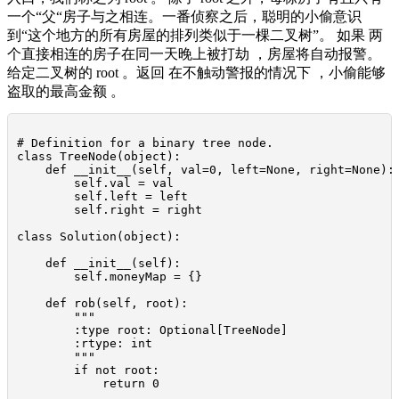
一个“父“房子与之相连。一番侦察之后，聪明的小偷意识
到“这个地方的所有房屋的排列类似于一棵二叉树”。 如果 两
个直接相连的房子在同一天晚上被打劫 ，房屋将自动报警。
给定二叉树的 root 。返回 在不触动警报的情况下 ，小偷能够
盗取的最高金额 。
# Definition for a binary tree node.

class TreeNode(object):

    def __init__(self, val=0, left=None, right=None):

        self.val = val

        self.left = left

        self.right = right

class Solution(object):

    def __init__(self):

        self.moneyMap = {}

    def rob(self, root):

        """

        :type root: Optional[TreeNode]

        :rtype: int

        """

        if not root:

            return 0
