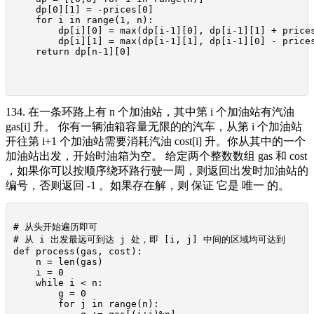
    dp[0][1] = -prices[0]

    for i in range(1, n):

        dp[i][0] = max(dp[i-1][0], dp[i-1][1] + prices
        dp[i][1] = max(dp[i-1][1], dp[i-1][0] - prices
    return dp[n-1][0]

134. 在一条环路上有 n 个加油站，其中第 i 个加油站有汽油
gas[i] 升。 你有一辆油箱容量无限的的汽车，从第 i 个加油站
开往第 i+1 个加油站需要消耗汽油 cost[i] 升。你从其中的一个
加油站出发，开始时油箱为空。 给定两个整数数组 gas 和 cost
，如果你可以按顺序绕环路行驶一周，则返回出发时加油站的
编号，否则返回 -1 。如果存在解，则 保证 它是 唯一 的。
# 从头开始遍历即可

# 从 i 出发最远可到达 j 处，即 [i, j] 中间的区域均可达到

def process(gas, cost):

    n = len(gas)

    i = 0

    while i < n:

        g = 0

        for j in range(n):
