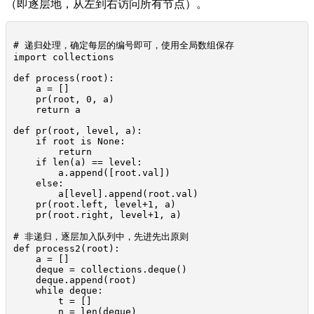
（即逐层地，从左到右访问所有节点）。
# 递归处理，确定每层的编号即可，使用全局数组保存

import collections

def process(root):

    a = []

    pr(root, 0, a)

    return a

def pr(root, level, a):

    if root is None:

        return

    if len(a) == level:

        a.append([root.val])

    else:

        a[level].append(root.val)

    pr(root.left, level+1, a)

    pr(root.right, level+1, a)

# 非递归，逐层加入队列中，先进先出原则

def process2(root):

    a = []

    deque = collections.deque()

    deque.append(root)

    while deque:

        t = []

        n = len(deque)
