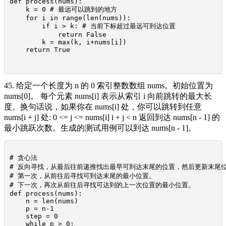
def process(nums):

    k = 0 # 最远可以跳到的地方

    for i in range(len(nums)):

        if i > k: # 当前下标超过最远可到达位置

            return False

        k = max(k, i+nums[i])

    return True

45. 给定一个长度为 n 的 0 索引整数数组 nums。初始位置为
nums[0]。 每个元素 nums[i] 表示从索引 i 向前跳转的最大长
度。换句话说，如果你在 nums[i] 处，你可以跳转到任意
nums[i + j] 处: 0 <= j <= nums[i] i + j < n 返回到达 nums[n - 1] 的
最小跳跃次数。生成的测试用例可以到达 nums[n - 1]。
# 贪心法

# 反向寻找，从最后往前递推找出最早可到达末尾的位置，然后更新末尾位
# 第一次，从前往后寻找可到达末尾的最小位置。

# 下一次，再次从前往后寻找可达到的上一次位置的最小位置。

def process(nums):

    n = len(nums)

    p = n-1

    step = 0

    while p > 0:
