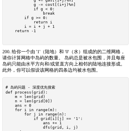
            g += gas[(i+j)%n]

            g -= cost[(i+j)%n]

            if g < 0:

                break

        if g >= 0:

            return i

        i = i + j + 1

    return -1

200. 给你一个由 '1'（陆地）和 '0'（水）组成的的二维网格，
请你计算网格中岛屿的数量。 岛屿总是被水包围，并且每座
岛屿只能由水平方向和/或竖直方向上相邻的陆地连接形成。
此外，你可以假设该网格的四条边均被水包围。
# 岛屿问题 - 深度优先搜索

def process(grid):

    m = len(grid)

    n = len(grid[0])

    ans = 0

    for i in range(m):

        for j in range(n):

            if grid[i][j] == '1':

                ans += 1

                dfs(grid, i, j)
