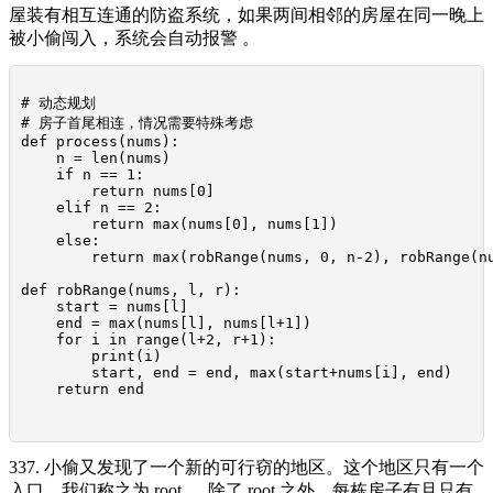
屋装有相互连通的防盗系统，如果两间相邻的房屋在同一晚上
被小偷闯入，系统会自动报警 。
# 动态规划

# 房子首尾相连，情况需要特殊考虑

def process(nums):

    n = len(nums)

    if n == 1:

        return nums[0]

    elif n == 2:

        return max(nums[0], nums[1])

    else:

        return max(robRange(nums, 0, n-2), robRange(nu
def robRange(nums, l, r):

    start = nums[l]

    end = max(nums[l], nums[l+1])

    for i in range(l+2, r+1):

        print(i)

        start, end = end, max(start+nums[i], end)

    return end

337. 小偷又发现了一个新的可行窃的地区。这个地区只有一个
入口，我们称之为 root 。 除了 root 之外，每栋房子有且只有