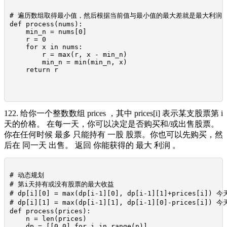
# 遍历数组取得最小值，然后根据当前值与最小值的最大差就是最大利润

def process(nums):

    min_n = nums[0]

    r = 0

    for x in nums:

        r = max(r, x - min_n)

        min_n = min(min_n, x)

    return r

122. 给你一个整数数组 prices ，其中 prices[i] 表示某支股票第 i
天的价格。 在每一天，你可以决定是否购买和/或出售股票。
你在任何时候 最多 只能持有 一股 股票。你也可以先购买，然
后在 同一天 出售。 返回 你能获得的 最大 利润 。
# 动态规划

# 第i天持有或没有股票的最大收益

# dp[i][0] = max(dp[i-1][0], dp[i-1][1]+prices[
# dp[i][1] = max(dp[i-1][1], dp[i-1][0]-prices[
def process(prices):

    n = len(prices)

    dp = [[0,0] for i in range(n)]
