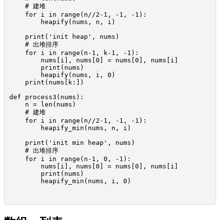
    # 建堆

    for i in range(n//2-1, -1, -1):

        heapify(nums, n, i)

    print('init heap', nums)

    # 出堆排序

    for i in range(n-1, k-1, -1):

        nums[i], nums[0] = nums[0], nums[i]

        print(nums)

        heapify(nums, i, 0)

    print(nums[k:])

def process3(nums):

    n = len(nums)

    # 建堆

    for i in range(n//2-1, -1, -1):

        heapify_min(nums, n, i)

    print('init min heap', nums)

    # 出堆排序

    for i in range(n-1, 0, -1):

        nums[i], nums[0] = nums[0], nums[i]

        print(nums)

        heapify_min(nums, i, 0)
