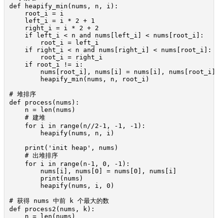
def heapify_min(nums, n, i):

    root_i = i

    left_i = i * 2 + 1

    right_i = i * 2 + 2

    if left_i < n and nums[left_i] < nums[root_i]:

        root_i = left_i

    if right_i < n and nums[right_i] < nums[root_i]:

        root_i = right_i

    if root_i != i:

        nums[root_i], nums[i] = nums[i], nums[root_i]

        heapify_min(nums, n, root_i)

# 堆排序

def process(nums):

    n = len(nums)

    # 建堆

    for i in range(n//2-1, -1, -1):

        heapify(nums, n, i)

    print('init heap', nums)

    # 出堆排序

    for i in range(n-1, 0, -1):

        nums[i], nums[0] = nums[0], nums[i]

        print(nums)

        heapify(nums, i, 0)

# 获得 nums 中前 k 个最大的数

def process2(nums, k):

    n = len(nums)
