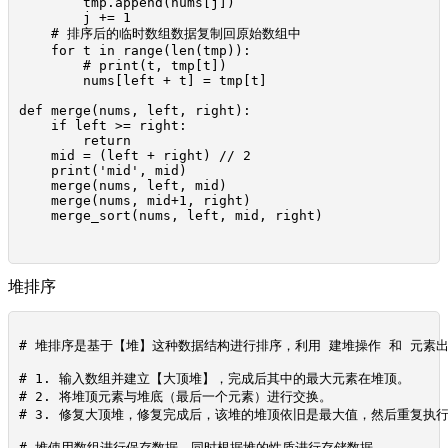
        tmp.append(nums[j])

        j += 1

    # 排序后的临时数组数据复制回原始数组中

    for t in range(len(tmp)):

        # print(t, tmp[t])

        nums[left + t] = tmp[t]

def merge(nums, left, right):

    if left >= right:

        return

    mid = (left + right) // 2

    print('mid', mid)

    merge(nums, left, mid)

    merge(nums, mid+1, right)

    merge_sort(nums, left, mid, right)

堆排序
# 堆排序是基于【堆】这种数据结构进行排序，利用 建堆操作 和 元素出
# 1. 输入数组并建立【大顶堆】，完成后其中的最大元素在堆顶。

# 2. 将堆顶元素与堆底（最后一个元素）进行交换。

# 3. 修复大顶堆，修复完成后，该堆的堆顶依旧是最大值，然后重复执行【
# 堆使用数组进行保存数据，同时根据堆的性质进行存储数据。
