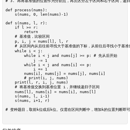
# 3. 再将基准值的位置作为分割点，再次区分左子区间和右子区间，递归
def process(nums):

    s(nums, 0, len(nums)-1)

def s(nums, l, r):

    if l >= r:

        return

    # 基准值，比较区间

    p, i, j = nums[l], l, r

    # 从区间内从后往前寻找大于基准值的下标，从前往后寻找小于基准
    while i < j:

        while i < j and nums[j] >= p: # 先从后开始

            j -= 1

        while i < j and nums[i] <= p:

            i += 1

        nums[i], nums[j] = nums[j], nums[i]

        # print(i, j, nums)

    print(l, r, i, j, nums)

    # 将基准值交换到基准位置 i，并继续递归子区间

    nums[l], nums[i] = nums[i], nums[l]

    s(nums, l, i-1)

    s(nums, i+1, r)

# 变种题目，取前k位或后k位。仅需在区间判断中，增加k的位置判断即可。[l>=r