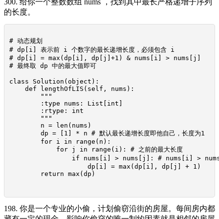
300. 给你一个整数数组 nums ，找到其中最长严格递增子序列
的长度。
# 动态规划

# dp[i] 表示前 i 个数字的最长递增长度，必须包含 i

# dp[i] = max(dp[i], dp[j]+1) & nums[i] > nums[j]

# 最终取 dp 中的最大值即可

class Solution(object):

    def lengthOfLIS(self, nums):

        """

        :type nums: List[int]

        :rtype: int

        """

        n = len(nums)

        dp = [1] * n # 默认最长递增长度即他自己，长度为1

        for i in range(n):

            for j in range(i): # 之前的最大长度

                if nums[i] > nums[j]: # nums[i] 
                    dp[i] = max(dp[i], dp[j] + 1)

        return max(dp)

198. 你是一个专业的小偷，计划偷窃沿街的房屋。每间房内都
藏有一定的现金，影响你偷窃的唯一制约因素就是相邻的房屋