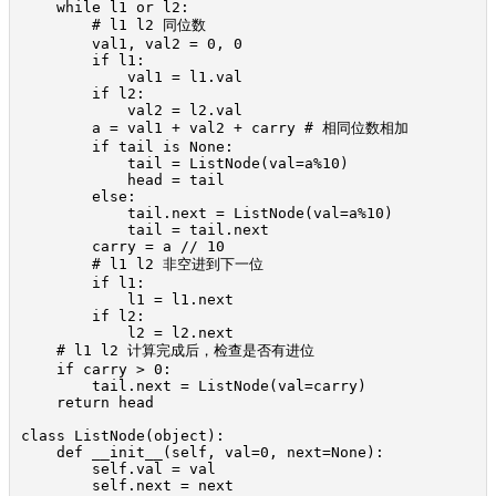
    while l1 or l2:

        # l1 l2 同位数

        val1, val2 = 0, 0

        if l1:

            val1 = l1.val

        if l2:

            val2 = l2.val

        a = val1 + val2 + carry # 相同位数相加

        if tail is None:

            tail = ListNode(val=a%10)

            head = tail

        else:

            tail.next = ListNode(val=a%10)

            tail = tail.next

        carry = a // 10

        # l1 l2 非空进到下一位

        if l1:

            l1 = l1.next

        if l2:

            l2 = l2.next

    # l1 l2 计算完成后，检查是否有进位

    if carry > 0:

        tail.next = ListNode(val=carry)

    return head

class ListNode(object):

    def __init__(self, val=0, next=None):

        self.val = val

        self.next = next
