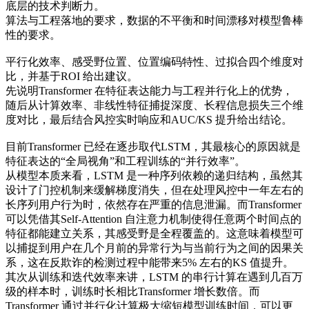
底层的技术判断力。
算法与工程落地的要求，数据的不平衡和时间漂移对模型鲁棒
性的要求。
平行化效率、感受野位置、位置编码特性、过拟合四个维度对
比，并基于ROI 给出建议。
先说明Transformer 在特征表达能力与工程并行化上的优势，
随后从计算效率、非线性特征捕捉深度、长程信息损失三个维
度对比，最后结合风控实时响应和AUC/KS 提升给出结论。
目前Transformer 已经在逐步取代LSTM，其最核心的原因就是
特征表达的“全局视角”和工程训练的“并行效率”。
从模型本质来看，LSTM 是一种序列依赖的递归结构，虽然其
设计了门控机制来缓解梯度消失，但在处理风控中一年左右的
长序列用户行为时，依然存在严重的信息泄漏。而Transformer
可以凭借其Self-Attention 自注意力机制使得任意两个时间点的
特征都能建立关系，其感受野是全程覆盖的。这意味着模型可
以捕捉到用户在几个月前的异常行为与当前行为之间的因果关
系，这在反欺诈的检测过程中能带来5% 左右的KS 值提升。
其次从训练和迭代效率来讲，LSTM 的串行计算在遇到几百万
级的样本时，训练时长相比Transformer 增长数倍。而
Transformer 通过并行化计算极大缩短模型训练时间，可以更