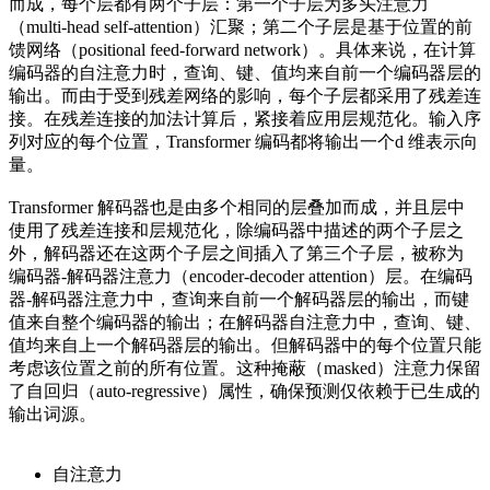
而成，每个层都有两个子层：第一个子层为多头注意力
（multi-head self-attention）汇聚；第二个子层是基于位置的前
馈网络（positional feed-forward network）。具体来说，在计算
编码器的自注意力时，查询、键、值均来自前一个编码器层的
输出。而由于受到残差网络的影响，每个子层都采用了残差连
接。在残差连接的加法计算后，紧接着应用层规范化。输入序
列对应的每个位置，Transformer 编码都将输出一个d 维表示向
量。
Transformer 解码器也是由多个相同的层叠加而成，并且层中
使用了残差连接和层规范化，除编码器中描述的两个子层之
外，解码器还在这两个子层之间插入了第三个子层，被称为
编码器-解码器注意力（encoder-decoder attention）层。在编码
器-解码器注意力中，查询来自前一个解码器层的输出，而键
值来自整个编码器的输出；在解码器自注意力中，查询、键、
值均来自上一个解码器层的输出。但解码器中的每个位置只能
考虑该位置之前的所有位置。这种掩蔽（masked）注意力保留
了自回归（auto-regressive）属性，确保预测仅依赖于已生成的
输出词源。
自注意力