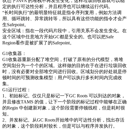
状态下JAVA 的堆栈不再发生变化，这样垃圾回收器就可以稳
定的执行可达性分析，并且程序也可以继续运行代码。
“长时间执行”的最明显特征就是指令序列复用，例如方法调
用、循环跳转、异常跳转等，所以具有这些功能的指令才会产
生Safepoint。
安全区域：指在一段代码片段中，引用关系不会发生变化。在
这个区域中任意地方开始GC都是安全的。也可以把Safe
Region看作是被扩展了的Safepoint。
G1收集器：
G1收集器重新分配了堆空间，打破了原有的分代模型，将堆
空间划分为一个个的区域。这样做的目的在于在进行垃圾回收
时，没有必要对全部堆空间进行回收。区域划分的好处就是停
顿时间的可预测收集模型：用户可以执行多长时间内完成收
集。
G1运行过程：
1、初始标记。仅仅只是标记一下GC Roots 可以到达的对象，
并且修改TAMS 的值，让下一个阶段的标记过程中能够在正确
的Regin 中创建新对象，这个阶段需要停顿线程，但是耗时很
短。
2、并发标记。从GC Roots开始堆中的可达性分析，找出存活
的对象，这个阶段耗时较长，但是可以与程序并发执行。