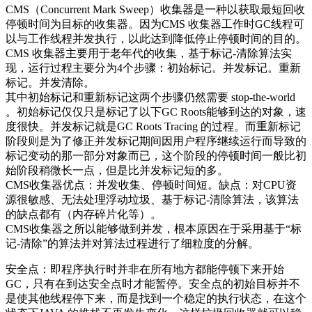
CMS（Concurrent Mark Sweep）收集器是一种以获取最短回收
停顿时间为目标的收集器。因为CMS 收集器工作时GC线程可
以与工作线程并发执行，以此达到降低停止停顿时间的目的。
CMS 收集器主要用于老年代的收集，基于标记-清除算法实
现，运行过程主要分为4个步骤：初始标记。并发标记。重新
标记。并发清除。
其中初始标记和重新标记这两个步骤仍然需要 stop-the-world
。初始标记仅仅只是标记了以下GC Roots能够到达的对象，速
度很快。并发标记就是GC Roots Tracing 的过程。而重新标记
阶段则是为了修正并发标记期间因用户程序继续运行而导致的
标记变动的那一部分对象而已，这个阶段的停顿时间一般比初
始阶段稍微长一点，但是比并发标记短的多。
CMS收集器优点：并发收集、停顿时间短。缺点：对CPU资
源很敏感、无法处理浮动垃圾、基于标记-清除算法，该算法
的缺点都有（内存碎片化等）。
CMS收集器之所以能够做到并发，根本原因在于采用基于“标
记-清除”的算法并对算法过程进行了细粒度的分解。
安全点：即程序执行时并非在所有地方都能停顿下来开始
GC，只有在到达安全点时才能暂停。安全点的初始目标并不
是使其他线程停下来，而是找到一个稳定的执行状态，在这个