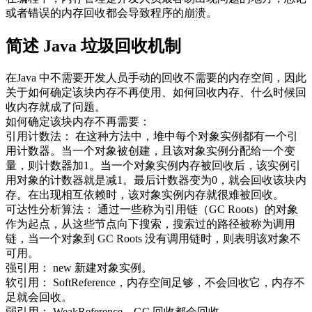
或者错误的内存回收都会导致程序的崩溃。
简述 Java 垃圾回收机制
在Java 中不需要开发人员手动的回收不需要的内存空间，因此
关于如何确定该块内存不再使用、如何回收内存、什么时候回
收内存就成了问题。
如何确定该块内存不再需要：
引用计数法： 在这种方法中，堆中每个对象实例都有一个引
用计数器。当一个对象被创建，且该对象实例分配给一个变
量，则计数器加1。当一个对象实例内存被回收后，该实例引
用对象的计数器就是减1。最后计数器变为0，就会回收该块内
存。在出现相互依赖时，该对象实例内存就很难被回收。
可达性分析算法： 通过一些称为引用链（GC Roots）的对象
作为起点，从这些节点向下搜索，搜索过的路径被称为调用
链，当一个对象到 GC Roots 没有调用链时，则表明该对象不
可用。
强引用： new 新建对象实例。
软引用： SoftReference，内存空间足够，不会回收它，内存不
足就会回收。
弱引用： WeakReference，GC 回收都会回收。