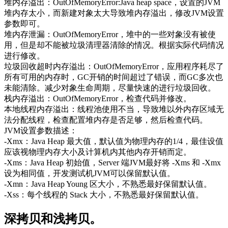
堆内存溢出：OutOfMemoryError:Java heap space，设置的JVM
堆内存太小，而新建对象太大导致堆内存溢出，修改JVM设置
参数即可。
堆内存泄漏：OutOfMemoryError，堆中的一些对象没有被使
用，但是却不能被垃圾清理器清除的情况。根据实际代码情况
进行修改。
垃圾回收超时内存溢出：OutOfMemoryError，应用程序耗尽了
所有可用的内存时，GC开销的时间超过了错误，而GC多次也
未能清除。减少对象生命周期，尽量快速的进行垃圾回收。
栈内存溢出：OutOfMemoryError，检查代码并修改。
本地线程内存溢出：线程池使用不当，导致堆以外内存区域无
法分配线程，检查配置堆内存是否足够，然后检查代码。
JVM设置参数描述：
-Xmx：Java Heap 最大值，默认值为物理内存的1/4，最佳设值
应该视物理内存大小及计算机内其他内存开销而定。
-Xms：Java Heap 初始值，Server 端JVM最好将 -Xms 和 -Xmx
设为相同值，开发测试机JVM可以保留默认值。
-Xmn：Java Heap Young 区大小，不熟悉最好保留默认值。
-Xss：每个线程的 Stack 大小，不熟悉最好保留默认值。
深拷贝和浅拷贝。