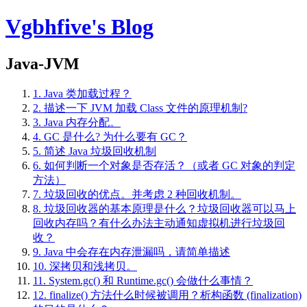
Vgbhfive's Blog
Java-JVM
1.
Java 类加载过程？
2.
描述一下 JVM 加载 Class 文件的原理机制?
3.
Java 内存分配。
4.
GC 是什么? 为什么要有 GC？
5.
简述 Java 垃圾回收机制
6.
如何判断一个对象是否存活？（或者 GC 对象的判定
方法）
7.
垃圾回收的优点。并考虑 2 种回收机制。
8.
垃圾回收器的基本原理是什么？垃圾回收器可以马上
回收内存吗？有什么办法主动通知虚拟机进行垃圾回
收？
9.
Java 中会存在内存泄漏吗，请简单描述
10.
深拷贝和浅拷贝。
11.
System.gc() 和 Runtime.gc() 会做什么事情？
12.
finalize() 方法什么时候被调用？析构函数 (finalization)