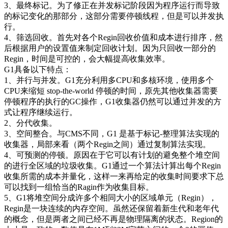
3、最终标记。为了修正在并发标记阶段因为程序运行而导致
的标记变化的那部分，这部分需要停顿线程，但是可以并发执
行。
4、筛选回收。首先对各个Regin回收价值和成本进行排序，然
后根据用户的设置值来制定回收计划。因为只回收一部分的
Regin，时间是可控的，会大幅提高收集效率。
G1具备以下特点：
1、并行与并发。G1充分利用多CPU和多核环境，使用多个
CPU来缩短 stop-the-world 停顿的时间，原先其他收集器需要
停顿程序的执行的GC操作，G1收集器仍然可以通过并发的方
式让程序继续运行。
2、分代收集。
3、空间整合。与CMS不同，G1 是基于标记-整理算法实现的
收集器，局部来看（两个Regin之间）通过复制算法实现。
4、可预测的停顿。原因在于它可以有计划的避免整个堆空间
的进行全区域的垃圾收集。G1通过一个算法计算出每个Regin
收集所需的成本并量化，这样一来再给定的收集时间要求下总
可以找到一组恰当的Ragin作为收集目标。
5、G1将堆空间分成许多个相同大小的区域单元（Regin），
Regin是一块连续的内存空间。虽然还保留着新生代和老年代
的概念，但是两者之间已经不再是物理隔离的状态。Region的