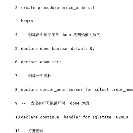
2
create procedure proce_orders()
3
begin
4
-- 创建两个局部变量 done 的初始值为假的
5
declare done boolean default 0;
6
declare onum int;
7
-- 创建一个游标
8
declare cursor_onum cursor for select order_num
9
--  当没有行可以循环时  done 为真
10
declare continue  handler for sqlstate '02000' 
11
-- 打开游标