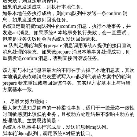
送失败，则直接取消操作。
如果消息发送成功，则执行本地任务。
如果本地任务执行成功，则向mq队列中发送一条confirm 消
息，如果发送失败则回滚任务。
系统B定期消费mq队列中的confirm 消息，执行本地事务，并
发送ack消息。如果系统B 本地事务执行失败，会一直重试，
但若是业务失败则会向系统A 发送回滚请求。
mq队列定期轮询所有prepare 消息调用系统A 提供的接口查询
消息处理的状态。如果该prepare 消息本地事务处理成功，则
重新发送confirm 消息，否则直接回滚该任务。
该方案与本地消息表最大的不同在于去掉了本地消息表，其次
本地消息表依赖消息表重试写入mq队列代表该方案中的轮询
prepare 状来重试或者回滚该任务。其实现方案基本上与容错
方案基本一致。
5、尽最大努力通知：
最大努力通知是简单的一种柔性事务，适用于一些最终一致性
时间敏感度比较低的业务，且被动方处理结果不影响主动方的
处理结果。主要思路就是：
系统A 本地事务执行完成后，发送消息到mq队列。
脚本轮询mq队列，调用系统B对应的接口。