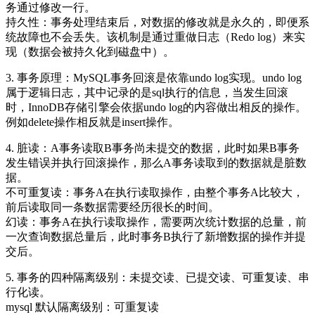
务通过修改一行。
持久性：事务处理结束后，对数据的修改就是永久的，即便系
统故障也不会丢失。该机制是通过重做日志（Redo log）来实
现（数据会被持久化到磁盘中）。
3. 事务原理：MySQL事务回滚是依靠undo log实现。undo log
属于逻辑日志，其中记录的是sql执行的信息，当发生回滚
时，InnoDB存储引擎会依据undo log的内容做出相反的操作。
例如delete操作相反就是insert操作。
4. 脏读：A事务读取B事务尚未提交的数据，此时如果B事务
发生错误并执行回滚操作，那么A事务读取到的数据就是脏数
据。
不可重复读：事务A在执行读取操作，由整个事务A比较大，
前后读取同一条数据需要经历很长的时间。
幻读：事务A在执行读取操作，需要两次统计数据的总量，前
一次查询数据总量后，此时事务B执行了新增数据的操作并提
交后。
5. 事务的四种隔离级别：未提交读、已提交读、可重复读、串
行化读。
mysql 默认隔离级别：可重复读