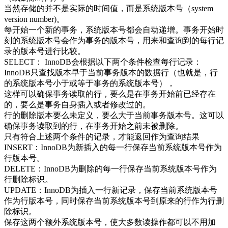
当然存储的并不是实际的时间值，而是系统版本号（system
version number)。
每开始一个新的事务，系统版本号都会自动递增。事务开始时
刻的系统版本号会作为事务的版本号，用来和查询到的每行记
录的版本号进行比较。
SELECT： InnoDB会根据以下两个条件检查每行记录：
InnoDB只查找版本早于当前事务版本的数据行（也就是，行
的系统版本号小于或等于事务的系统版本号），
这样可以确保事务读取的行，要么是在事务开始前已经存在
的，要么是事务自身插入或者修改过的。
行的删除版本要么未定义，要么大于当前事务版本号。这可以
确保事务读取到的行，在事务开始之前未被删除。
只有符合上述两个条件的记录，才能返回作为查询结果
INSERT：InnoDB为新插入的每一行保存当前系统版本号作为
行版本号。
DELETE：InnoDB为删除的每一行保存当前系统版本号作为
行删除标识。
UPDATE：InnoDB为插入一行新记录，保存当前系统版本号
作为行版本号，同时保存当前系统版本号到原来的行作为行删
除标识。
保存这两个额外系统版本号，使大多数读操作都可以不用加