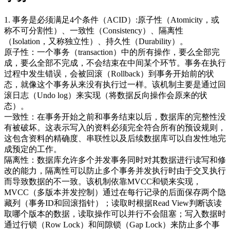
1. 事务是必须满足4个条件（ACID）:原子性（Atomicity，或
称不可分割性）、一致性（Consistency）、隔离性
（Isolation，又称独立性）、持久性（Durability）。
原子性：一个事务（transaction）中的所有操作，要么全部完
成，要么全部不完成，不会结束在中间某个环节。事务在执行
过程中发生错误，会被回滚（Rollback）到事务开始前的状
态，就像这个事务从来没有执行过一样。该机制主要是通过回
滚日志（Undo log）来实现（将数据反向操作会原来的状
态）。
一致性：在事务开始之前和事务结束以后，数据库的完整性没
有被破坏。这表示写入的资料必须完全符合所有的预设规则，
这包含资料的精确度、串联性以及后续数据库可以自发性地完
成预定的工作。
隔离性：数据库允许多个并发事务同时对其数据进行读写和修
改的能力，隔离性可以防止多个事务并发执行时由于交叉执行
而导致数据的不一致。该机制依靠MVCC和锁来实现，
MVCC（多版本并发控制）通过在每行记录的后面保存两个隐
藏列（事务ID和回滚指针）；读取时根据Read View判断该读
取哪个版本的数据，读取操作可以并行不会阻塞；写入数据时
通过行锁（Row Lock）和间隙锁（Gap Lock）来防止多个事