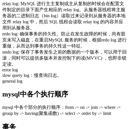
relay log: MySQL 进行主主复制或主从复制的时候会在配置文
件制定的目录下面产生相应的 relay log。从服务器线程将主服
务器的二进制日志（bin log）读取过来记录到从服务器的本地
文件 relay log 中，然后 SQL 线程会读取 relay log 的内容并应
用到从服务器。
redo log: 确保事务的持久性。防止在发生故障的时候，尚有脏
页未写入磁盘，在重启MySQL 服务的时候，根据redo log 进行
重做，从而达到事务的持久性这一特征。
undo log: 保存了事务发生之前的数据的一个版本，可以用于回
滚，同时可以提供多版本并发控制下的读(MVVC) ，也即非锁
定读。
error log
slow query log：慢查询日志。
general log
mysql中各个执行顺序
mysql 中各个部分的执行顺序：from -> on -> join -> where ->
group by -> having(聚集函数) -> select -> order by -> limit
事务