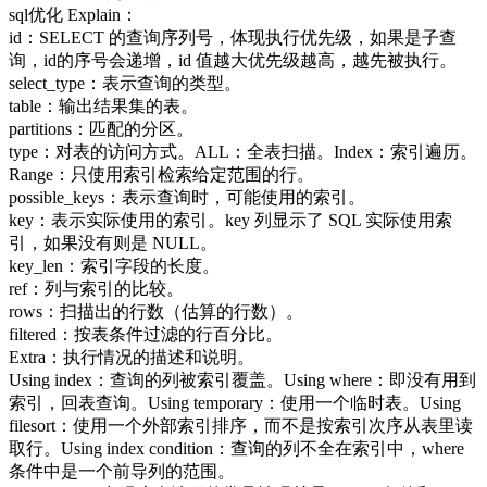
sql优化 Explain：
id：SELECT 的查询序列号，体现执行优先级，如果是子查
询，id的序号会递增，id 值越大优先级越高，越先被执行。
select_type：表示查询的类型。
table：输出结果集的表。
partitions：匹配的分区。
type：对表的访问方式。ALL：全表扫描。Index：索引遍历。
Range：只使用索引检索给定范围的行。
possible_keys：表示查询时，可能使用的索引。
key：表示实际使用的索引。key 列显示了 SQL 实际使用索
引，如果没有则是 NULL。
key_len：索引字段的长度。
ref：列与索引的比较。
rows：扫描出的行数（估算的行数）。
filtered：按表条件过滤的行百分比。
Extra：执行情况的描述和说明。
Using index：查询的列被索引覆盖。Using where：即没有用到
索引，回表查询。Using temporary：使用一个临时表。Using
filesort：使用一个外部索引排序，而不是按索引次序从表里读
取行。Using index condition：查询的列不全在索引中，where
条件中是一个前导列的范围。