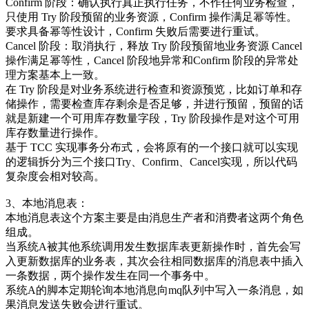
Confirm 阶段：确认执行真正执行任务，不作任何业务检查，
只使用 Try 阶段预留的业务资源，Confirm 操作满足幂等性。
要求具备幂等性设计，Confirm 失败后需要进行重试。
Cancel 阶段：取消执行，释放 Try 阶段预留地业务资源 Cancel
操作满足幂等性，Cancel 阶段地异常和Confirm 阶段的异常处
理方案基本上一致。
在 Try 阶段是对业务系统进行检查和资源预览，比如订单和存
储操作，需要检查库存剩余是否足够，并进行预留，预留的话
就是新建一个可用库存数量字段，Try 阶段操作是对这个可用
库存数量进行操作。
基于 TCC 实现事务分布式，会将原有的一个接口就可以实现
的逻辑拆分为三个接口Try、Confirm、Cancel实现，所以代码
复杂度会相对较高。
3、本地消息表：
本地消息表这个方案主要是由消息生产者和消费者这两个角色
组成。
当系统A被其他系统调用发生数据库表更新操作时，首先会写
入更新数据库的业务表，其次会往相同数据库的消息表中插入
一条数据，两个操作发生在同一个事务中。
系统A的脚本定期轮询本地消息向mq队列中写入一条消息，如
果消息发送失败会进行重试。