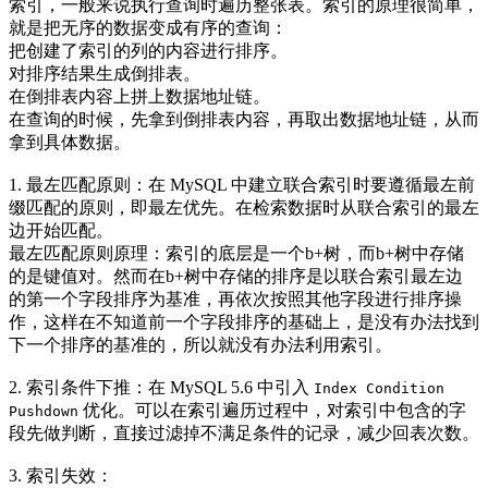
索引，一般来说执行查询时遍历整张表。索引的原理很简单，
就是把无序的数据变成有序的查询：
把创建了索引的列的内容进行排序。
对排序结果生成倒排表。
在倒排表内容上拼上数据地址链。
在查询的时候，先拿到倒排表内容，再取出数据地址链，从而
拿到具体数据。
1. 最左匹配原则：在 MySQL 中建立联合索引时要遵循最左前
缀匹配的原则，即最左优先。在检索数据时从联合索引的最左
边开始匹配。
最左匹配原则原理：索引的底层是一个b+树，而b+树中存储
的是键值对。然而在b+树中存储的排序是以联合索引最左边
的第一个字段排序为基准，再依次按照其他字段进行排序操
作，这样在不知道前一个字段排序的基础上，是没有办法找到
下一个排序的基准的，所以就没有办法利用索引。
2. 索引条件下推：在 MySQL 5.6 中引入
Index Condition
优化。可以在索引遍历过程中，对索引中包含的字
Pushdown
段先做判断，直接过滤掉不满足条件的记录，减少回表次数。
3. 索引失效：